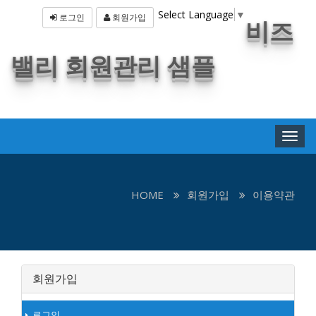
Select Language
▼
로그인
회원가입
비즈
밸리 회원관리 샘플
비
즈
밸
리
회
HOME
회원가입
이용약관
원
관
리
샘
플
회원가입
로그인